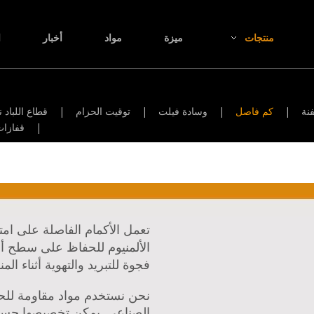
منتجات
ميزة
مواد
أخبار
ا
فنة
|
كم فاصل
|
وسادة فيلت
|
توقيت الحزام
|
قطاع اللباد
|
قفازات
تعمل الأكمام الفاصلة على ام
الألمنيوم للحفاظ على سطح 
فجوة للتبريد والتهوية أثناء الم
نحن نستخدم مواد مقاومة للحر
الصناعي. يمكن تخصيصها حسب 