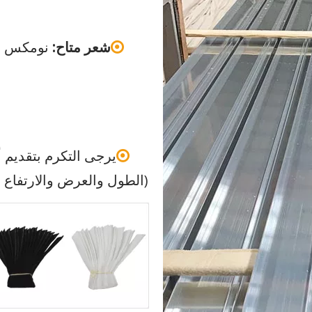
شعر متاح:
نومكس - 280 درجة مئوي

يرجى التكرم بتقديم أب

(الطول والعرض والارتفاع و