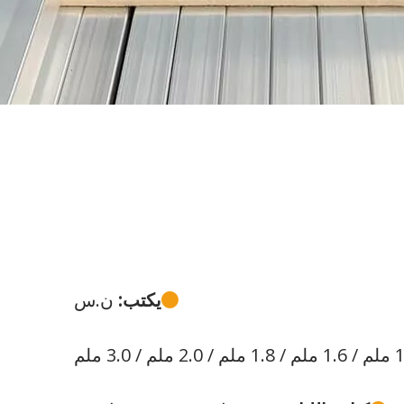
يكتب:
ن.س
