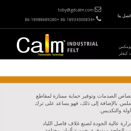

toby@gdcalm.com
تصل بنا

+86-18988689280
+86-18934300834
 نومكس
 كيفلر
تصاص الصدمات وتوفير حماية ممتازة لمقاطع
أملس.
بالإضافة إلى ذلك، فهو يساعد على ترك
ناولة والتكديس.
ارة عالية الجودة لصنع غلاف فاصل اللباد
الحاجة ومتوفرة بخمسة ألوان مختلفة.