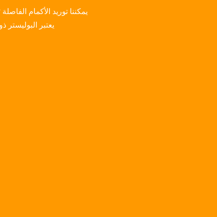
يمكننا توريد الأكمام الفاصلة Nomex/Polyester لقذف الألمنيوم. يمكن أن يتحمل نومكس 280 درجة مئوية، وهو مناسب للفرن.
يعتبر البوليستر ذو المقاومة للحرارة 180 درجة مئو