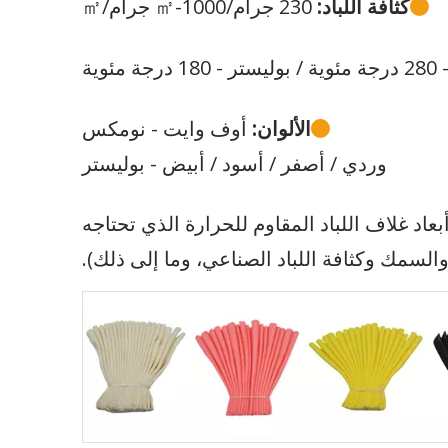
كثافة اللباد:
230 جرام/㎡-1000 جرام/㎡

ة /
بوليستر - 180 درجة مئوية
الألوان:
أوف وايت - نومكس

وردي / أصفر / أسود / أبيض - بوليستر
عاد غلاف اللباد المقاوم للحرارة الذي تحتاجه
السمك وكثافة اللباد الصناعي، وما إلى ذلك).