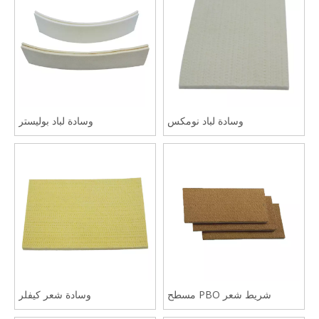
وسادة لباد نومكس
وسادة لباد بوليستر
شريط شعر PBO مسطح
وسادة شعر كيفلر