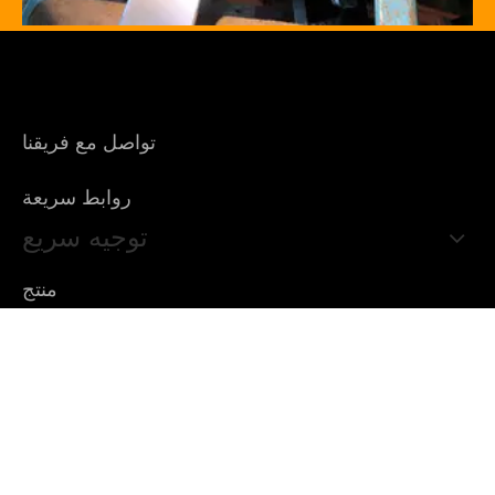
تواصل مع فريقنا
روابط سريعة
توجيه سريع
منتج
توجيه سريع
دعنا نساعدك في العثور على المنتج المناسب!
اتصل بنا: +86-18934300834 / +86-18988689280
راسلنا عبر البريد الإلكتروني:
toby@gdcalm.com