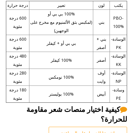
يكتب
لون
تعبير
درجة حرارة
100% بي بي أو
PBO-
600 درجة
بني
(لمكبس بثق الألمنيوم مع مخرج على
100%
مئوية
الوجهين)
الوسادة-
بني +
600 درجة
بي بي أو + كيفلر
PK
أصفر
مئوية
الوسادة-
480 درجة
أصفر
100% كيفلر
KK
مئوية
الوسادة-
أوف
280 درجة
100% نومكس
NP
وايت
مئوية
وسادة-
180 درجة
أبيض
100% بوليستر
PE
مئوية
كيفية اختيار منصات شعر مقاومة

للحرارة؟
انقر هنا للحصول على المساعدة