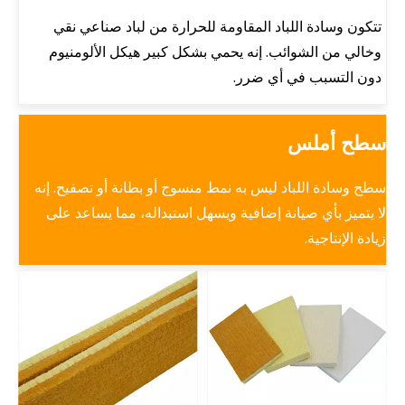
تتكون وسادة اللباد المقاومة للحرارة من لباد صناعي نقي
وخالي من الشوائب. إنه يحمي بشكل كبير هيكل الألومنيوم
دون التسبب في أي ضرر.
سطح أملس
سطح وسادة اللباد ليس به نمط منسوج أو بطانة أو تصفيح.
إنه
لا يتميز بأي صيانة إضافية ويسهل استبداله، مما يساعد على
زيادة الإنتاجية.