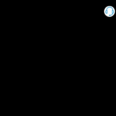
روابط سريعة
توجيه سريع
منتج
توجيه سريع
دعنا نساعدك في العثور على المنتج المناسب!
اتصل بنا: +86-18934300834 / +86-18988689280
راسلنا عبر البريد الإلكتروني:
toby@gdcalm.com
© 2019 شركة فوشان كالم الصناعية المحدودة. جميع الحقوق محفوظة.