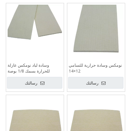
نومكس وسادة حرارية للتسامي
وسادة لباد نومكس عازلة
12×14
للحرارة بسمك 1/8 بوصة
رسالتك
رسالتك