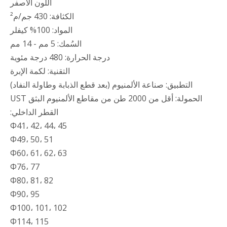
اللون الأصفر
الكثافة: 430 جم/م²
المواد: 100% كيفلر
السُمك: 5 مم - 14 مم
درجة الحرارة: 480 درجة مئوية
التقنية: لكمة الإبرة
التطبيق: صناعة الألمنيوم (بعد قطع الذبابة وطاولة النفاد)
الحمولة: أقل من 2000 طن من مقاطع الألمنيوم البثق UST
القطر الداخلي:
Φ41، 42، 44، 45
Φ49، 50، 51
Φ60، 61، 62، 63
Φ76، 77
Φ80، 81، 82
Φ90، 95
Φ100، 101، 102
Φ114، 115